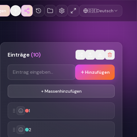
gen
🇩🇪
Deutsch
Einträge
(
10
)
Hinzufügen
+
Massenhinzufügen