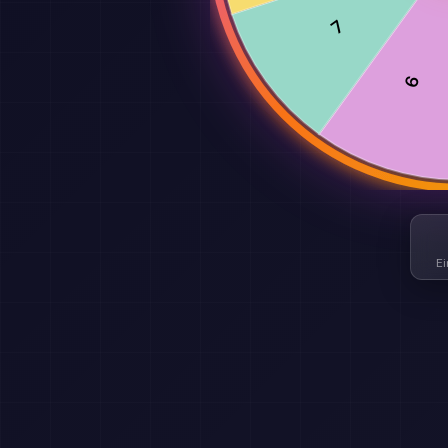
7
6
Ei