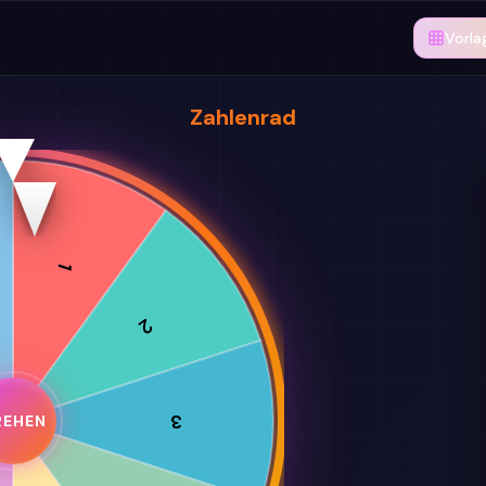
Vorla
Zahlenrad
1
2
3
REHEN