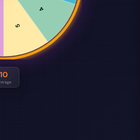
4
5
10
nträge