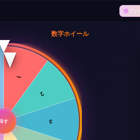
プリ
数字ホイール
1
2
3
回す