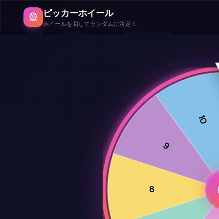
ピッカーホイール
🎡
ホイールを回してランダムに決定！
10
9
8