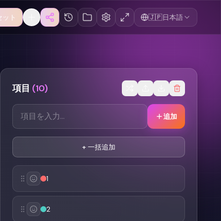
セット
🇯🇵
日本語
項目
(
10
)
追加
+
一括追加