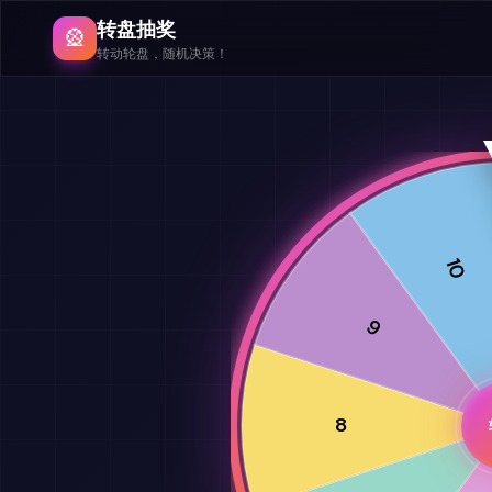
转盘抽奖
🎡
转动轮盘，随机决策！
10
9
8