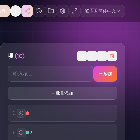
轮盘
🇨🇳
简体中文
项
(
10
)
添加
+
批量添加