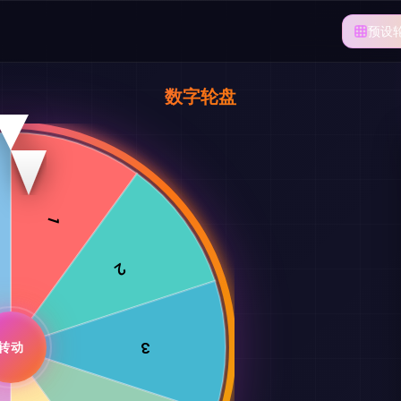
预设
数字轮盘
1
2
3
转动